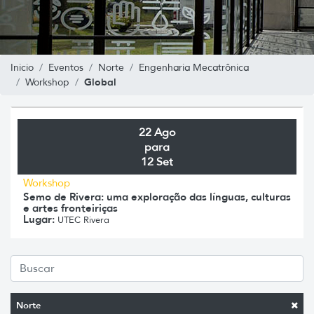
Inicio
Eventos
Norte
Engenharia Mecatrônica
Global
Workshop
22 Ago
para
12 Set
Workshop
Semo de Rivera: uma exploração das línguas, culturas
e artes fronteiriças
Lugar:
UTEC Rivera
Norte