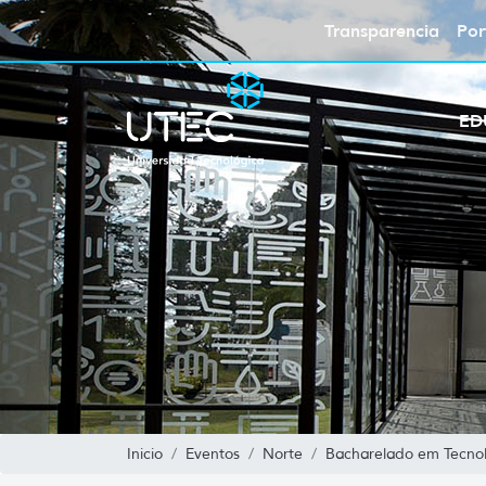
Transparencia
Por
ED
Inicio
Eventos
Norte
Bacharelado em Tecnol