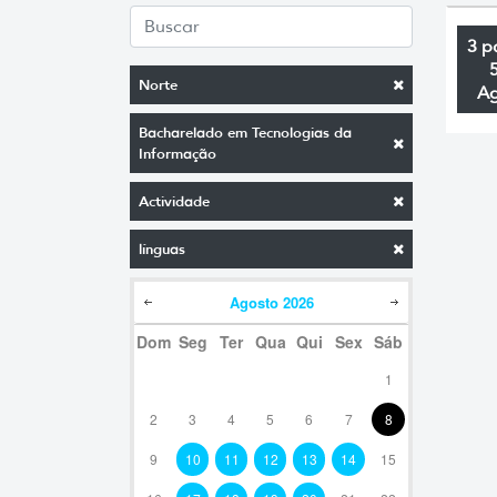
3 p
Norte
A
Bacharelado em Tecnologias da
Informação
Actividade
línguas
Agosto
2026
Dom
Seg
Ter
Qua
Qui
Sex
Sáb
1
2
3
4
5
6
7
8
9
10
11
12
13
14
15