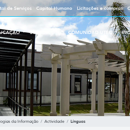
tal de Serviços
Capital Humano
Licitações e compras
UCAÇÃO
SOBRE A UTEC
COMUNIDAD UTEC
IN
Línguas
ogias da Informação
Actividade