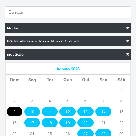
Norte
Bacharelado em Jazz e Música Criativa
inovação
Agosto
2026
Dom
Seg
Ter
Qua
Qui
Sex
Sáb
1
2
3
4
5
6
7
8
9
10
11
12
13
14
15
16
17
18
19
20
21
22
23
24
25
26
27
28
29