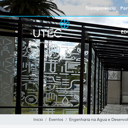
Transparencia
Por
ED
Inicio
Eventos
Engenharia na Agua e Desenvol