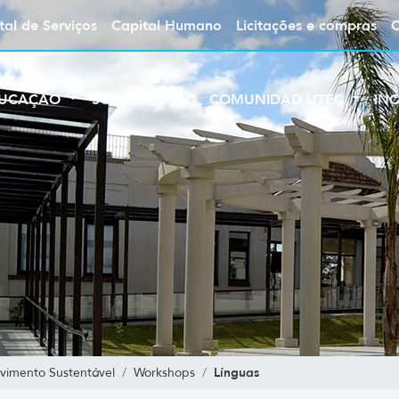
tal de Serviços
Capital Humano
Licitações e compras
UCAÇÃO
SOBRE A UTEC
COMUNIDAD UTEC
IN
Línguas
vimento Sustentável
Workshops