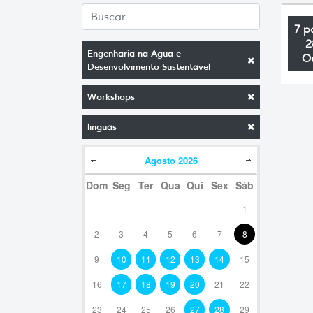
7 p
2
Engenharia na Agua e
O
Desenvolvimento Sustentável
Workshops
línguas
Agosto
2026
Dom
Seg
Ter
Qua
Qui
Sex
Sáb
1
2
3
4
5
6
7
8
9
10
11
12
13
14
15
16
17
18
19
20
21
22
23
24
25
26
27
28
29