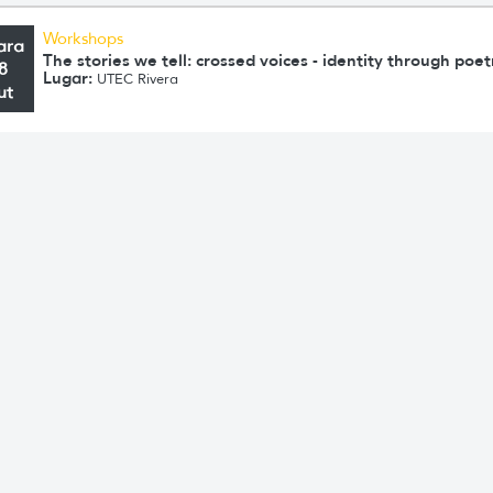
Workshops
ara
The stories we tell: crossed voices - identity through poet
8
Lugar:
UTEC Rivera
ut