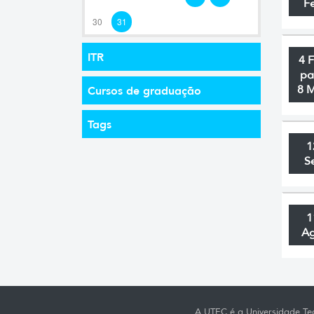
F
30
31
ITR
4 
pa
8 
Cursos de graduação
Tags
1
S
1
A
A UTEC é a Universidade Tec