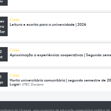
ev
Curso
Fev
Leitura e escrita para a universidade | 2026
ra
Mar
Curso
2
Aproximação a experiências cooperativas | Segundo sem
et
Curso
1
Horta universitária comunitária | segundo semestre de 2
go
Lugar:
UTEC Durazno
nológica do Uruguai, uma proposta de educação universitária pública de p