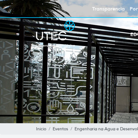
Transparencia
Por
ED
Inicio
Eventos
Engenharia na Agua e Desenvol