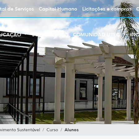
tal de Serviços
Capital Humano
Licitações e compras
UCAÇÃO
SOBRE A UTEC
COMUNIDAD UTEC
IN
Alunos
vimento Sustentável
Curso