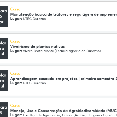
Curso
para
Manutenção básica de tratores e regulagem de impleme
6
Lugar:
UTEC Durazno
ar
Curso
Mar
Viveirismo de plantas nativas
ra
Lugar:
Vivero Brota Monte (Escuela agraria de Durazno)
Jul
Curso
Mar
Aprendizagem baseada em projetos | primeiro semestre 
ra
Lugar:
UTEC Durazno
Jul
Curso
para
Manejo, Uso e Conservação da Agrobiodiversidade (MUCA
8
Lugar:
Facultad de Agronomía, Udelar (Av. Gral. Eugenio Garzón 7