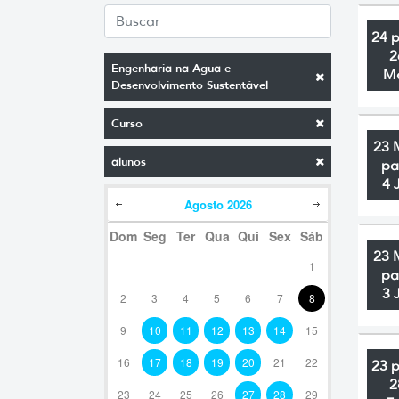
24 
2
Engenharia na Agua e
M
Desenvolvimento Sustentável
Curso
23 
alunos
pa
4 
Agosto
2026
Dom
Seg
Ter
Qua
Qui
Sex
Sáb
23 
1
pa
3 
2
3
4
5
6
7
8
9
10
11
12
13
14
15
16
17
18
19
20
21
22
23 
2
23
24
25
26
27
28
29