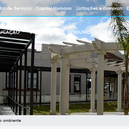
tal de Serviços
Capital Humano
Licitações e compras
UCAÇÃO
SOBRE A UTEC
COMUNIDAD UTEC
IN
o ambiente