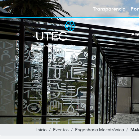
Transparencia
Por
ED
Mei
Inicio
Eventos
Engenharia Mecatrônica