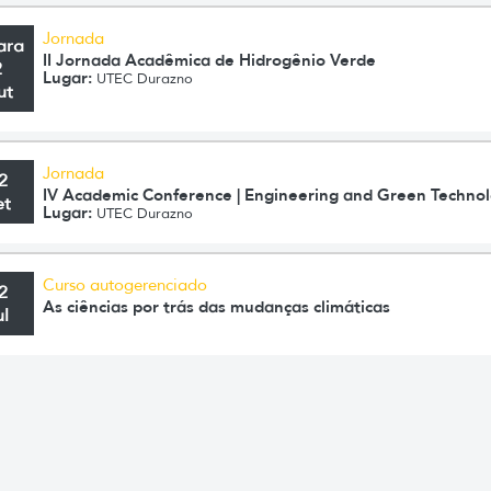
Jornada
ara
II Jornada Acadêmica de Hidrogênio Verde
2
Lugar:
UTEC Durazno
ut
Jornada
2
IV Academic Conference | Engineering and Green Technol
et
Lugar:
UTEC Durazno
Curso autogerenciado
2
As ciências por trás das mudanças climáticas
ul