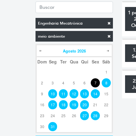
1 p
Engenharia Mecatrônica
O
meio ambiente
1
Agosto
2026
S
Dom
Seg
Ter
Qua
Qui
Sex
Sáb
1
2
2
3
4
5
6
7
8
J
9
10
11
12
13
14
15
16
17
18
19
20
21
22
23
24
25
26
27
28
29
30
31