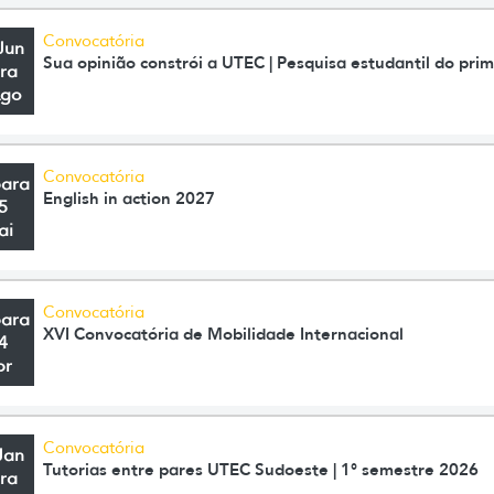
Convocatória
Jun
Sua opinião constrói a UTEC | Pesquisa estudantil do pri
ra
Ago
Convocatória
para
English in action 2027
5
ai
Convocatória
para
XVI Convocatória de Mobilidade Internacional
4
br
Convocatória
Jan
Tutorias entre pares UTEC Sudoeste | 1° semestre 2026
ra