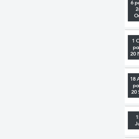
6 p
2
O
1 
pa
20 
18 
pa
20 
1
J