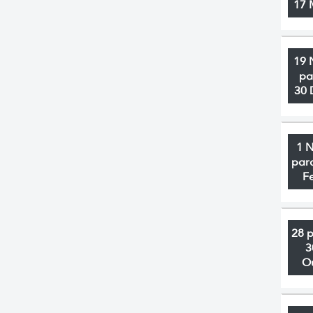
17 
19 
pa
30 
1 
par
F
28 
3
O