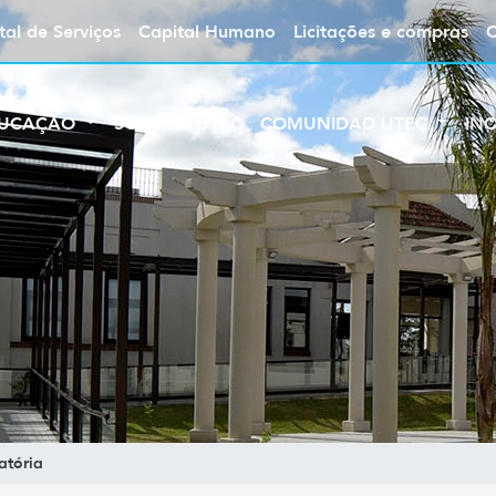
tal de Serviços
Capital Humano
Licitações e compras
UCAÇÃO
SOBRE A UTEC
COMUNIDAD UTEC
IN
atória