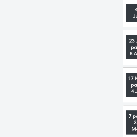
J
23 
pa
8 
17 
pa
4 
7 p
2
M