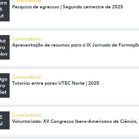
Convocatória
ara
Pesquisa de egressos | Segundo semestre de 2025
6
ut
Convocatória
Out
Apresentação de resumos para a IX Jornada de Formaçã
ra
Nov
Convocatória
Ago
Tutorias entre pares UTEC Norte | 2025
ra
Set
Convocatória
5
Voluntariado: XV Congresso Ibero-Americano de Ciência,
ul