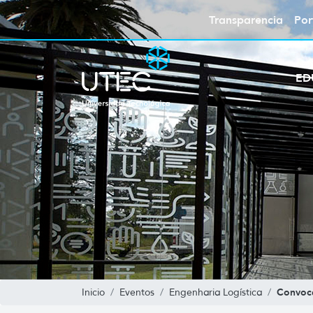
Transparencia
Por
ED
Convoc
Inicio
Eventos
Engenharia Logística