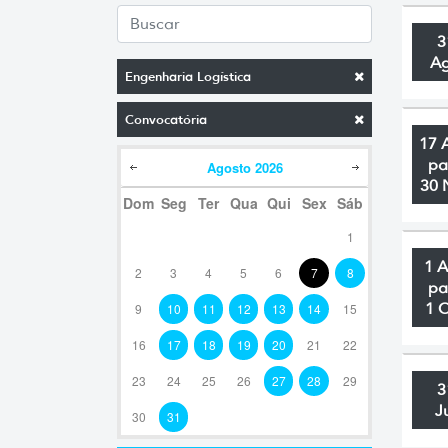
3
A
Engenharia Logística
Convocatória
17 
pa
Agosto
2026
30 
Dom
Seg
Ter
Qua
Qui
Sex
Sáb
1
1 
2
3
4
5
6
7
8
pa
1 
9
10
11
12
13
14
15
16
17
18
19
20
21
22
23
24
25
26
27
28
29
3
J
30
31