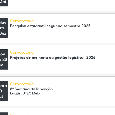
Mai
Convocatória
Nov
Pesquisa estudantil segundo semestre 2025
ra
Dez
Convocatória
Nov
Projetos de melhoria da gestão logística | 2026
a 28
ev
Convocatória
para
8ª Semana da Inovação
0
Lugar:
UTEC Melo
ut