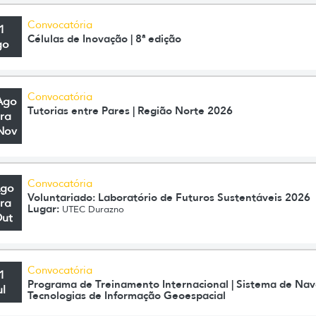
Convocatória
1
Células de Inovação | 8ª edição
go
Convocatória
Ago
Tutorias entre Pares | Região Norte 2026
ra
Nov
Convocatória
Ago
Voluntariado: Laboratório de Futuros Sustentáveis 2026
ra
Lugar:
UTEC Durazno
Out
Convocatória
1
Programa de Treinamento Internacional | Sistema de Nav
ul
Tecnologias de Informação Geoespacial