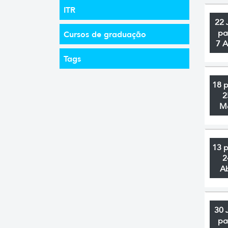
ITR
22 
pa
Cursos de graduação
7 
Tags
18 
2
M
13 
2
A
30 
pa