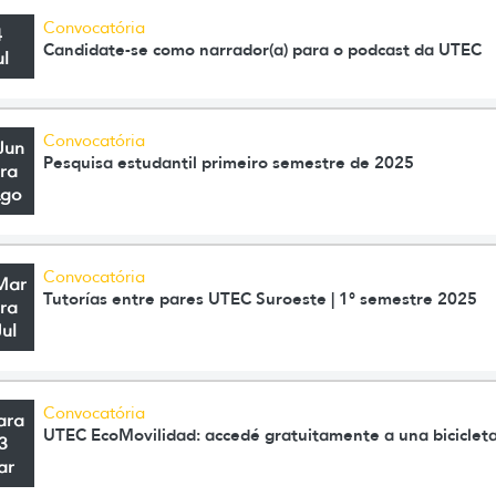
Convocatória
4
Candidate-se como narrador(a) para o podcast da UTEC
ul
Convocatória
Jun
Pesquisa estudantil primeiro semestre de 2025
ra
Ago
Convocatória
Mar
Tutorías entre pares UTEC Suroeste | 1° semestre 2025
ra
Jul
Convocatória
ara
UTEC EcoMovilidad: accedé gratuitamente a una bicicleta
3
ar