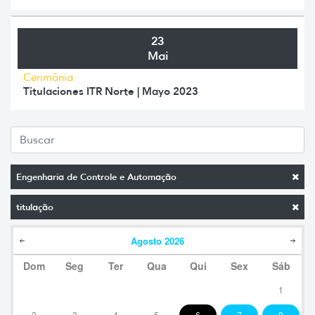
23
Mai
Cerimônia
Titulaciones ITR Norte | Mayo 2023
Engenharia de Controle e Automação
titulação
Agosto
2026
Dom
Seg
Ter
Qua
Qui
Sex
Sáb
1
2
3
4
5
6
7
8