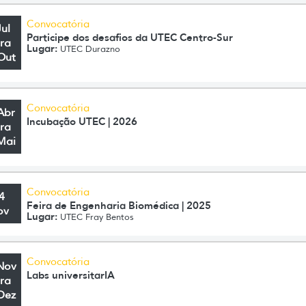
Convocatória
Jul
Participe dos desafios da UTEC Centro-Sur
ra
Lugar:
UTEC Durazno
Out
Convocatória
Abr
Incubação UTEC | 2026
ra
Mai
Convocatória
4
Feira de Engenharia Biomédica | 2025
ov
Lugar:
UTEC Fray Bentos
Convocatória
Nov
Labs universitarIA
ra
Dez