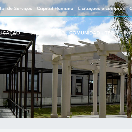
tal de Serviços
Capital Humano
Licitações e compras
UCAÇÃO
SOBRE A UTEC
COMUNIDAD UTEC
IN