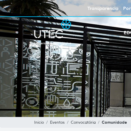
Transparencia
Por
ED
Comunidade
Inicio
Eventos
Convocatória