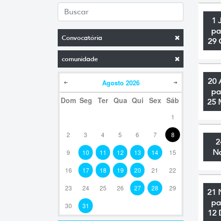
1 
pa
Convocatória
29 
comunidade
20 
Agosto
2026
pa
Dom
Seg
Ter
Qua
Qui
Sex
Sáb
25 
1
2
3
4
5
6
7
8
2
N
9
10
11
12
13
14
15
16
17
18
19
20
21
22
23
24
25
26
27
28
29
21 
pa
30
31
12 