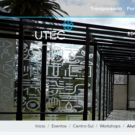
Transparencia
Por
ED
Alu
Inicio
Eventos
Centro-Sul
Workshops