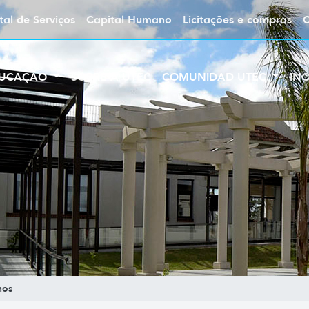
tal de Serviços
Capital Humano
Licitações e compras
UCAÇÃO
SOBRE A UTEC
COMUNIDAD UTEC
IN
nos