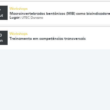
Workshops
9
Macroinvertebrados bentônicos (MIB) como bioindicador
ut
Lugar:
UTEC Durazno
Workshops
0
Treinamento em competências transversais
un