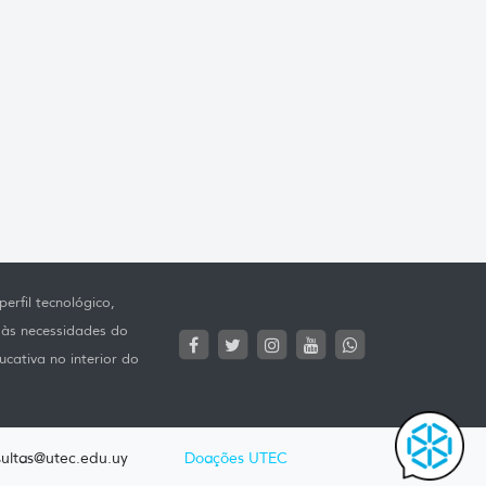
erfil tecnológico,
 às necessidades do
ucativa no interior do
ultas@utec.edu.uy
Doações UTEC