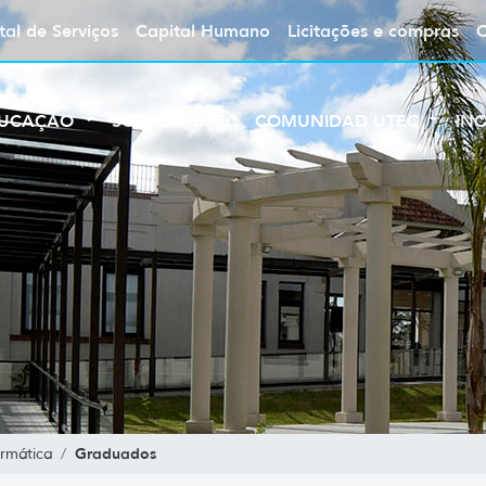
tal de Serviços
Capital Humano
Licitações e compras
UCAÇÃO
SOBRE A UTEC
COMUNIDAD UTEC
IN
Graduados
rmática