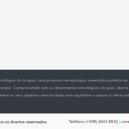
nológica do Uruguai, uma proposta de educação universitária pública de p
novação. Comprometida com os alineamentos estratégicos do país, aberta
ntre os seus objetivos centrais fazer mais equitativo o acesso à oferta ed
s os direitos reservados.
Teléfono (+598) 2603 8832
|
cons