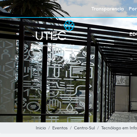
Transparencia
Por
ED
Inicio
Eventos
Centro-Sul
Tecnólogo em Info