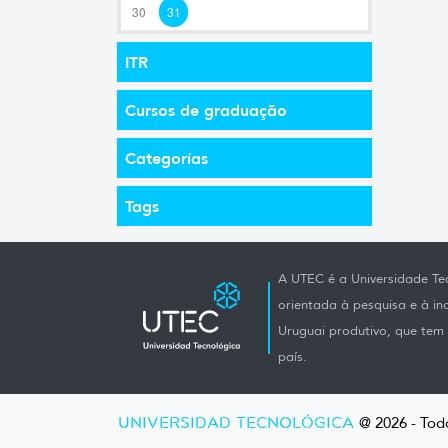
30
31
ITR
Cursos de graduação
Categorías
Tags
A UTEC é a Universidade Tec
orientada à pesquisa e à i
Uruguai produtivo, que tem e
país.
UNIVERSIDAD TECNOLÓGICA
@ 2026 - Todo