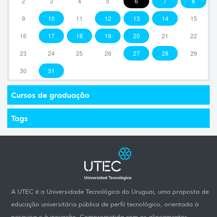
2
3
4
5
6
7
8
9
10
11
12
13
14
15
16
17
18
19
20
21
22
23
24
25
26
27
28
29
30
31
Cursos de graduação
Tags
A UTEC é a Universidade Tecnológica do Uruguai, uma proposta de
educação universitária pública de perfil tecnológico, orientada à
pesquisa e à inovação. Comprometida com os alineamentos