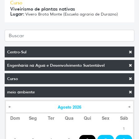
Curso
Viveirismo de plantas nativas
Lugar:
Vivero Brota Monte (Escuela agraria de Durazno)
Centro-Sul
Engenharia na Agua e Desenvolvimento Sustentável
Curso
meio ambiente
Agosto
2026
Dom
Seg
Ter
Qua
Qui
Sex
Sáb
1