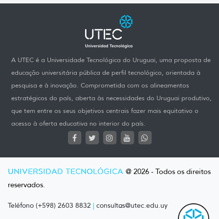
A UTEC é a Universidade Tecnológica do Uruguai, uma proposta de
educação universitária pública de perfil tecnológico, orientada à
pesquisa e à inovação. Comprometida com os alineamentos
estratégicos do país, aberta às necessidades do Uruguai produtivo,
que tem entre os seus objetivos centrais fazer mais equitativo o
acesso à oferta educativa no interior do país.
UNIVERSIDAD TECNOLÓGICA
@ 2026 - Todos os direitos
reservados.
Teléfono (+598) 2603 8832
|
consultas@utec.edu.uy