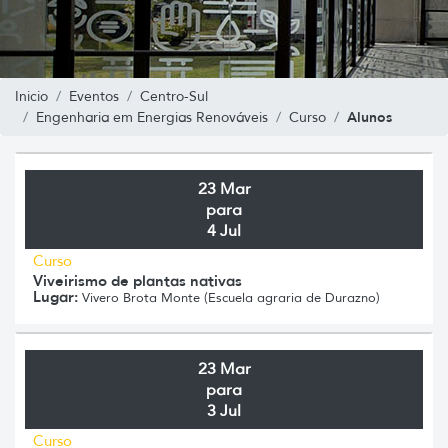
Inicio
Eventos
Centro-Sul
Alunos
Engenharia em Energias Renováveis
Curso
23 Mar
para
4 Jul
Curso
Viveirismo de plantas nativas
Lugar:
Vivero Brota Monte (Escuela agraria de Durazno)
23 Mar
para
3 Jul
Curso