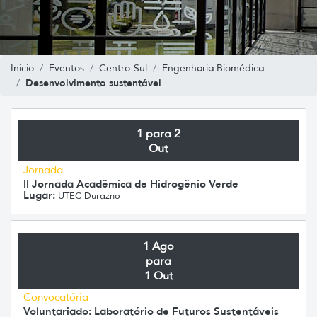
Inicio
Eventos
Centro-Sul
Engenharia Biomédica
Desenvolvimento sustentável
1 para 2
Out
Jornada
II Jornada Acadêmica de Hidrogênio Verde
Lugar:
UTEC Durazno
1 Ago
para
1 Out
Convocatória
Voluntariado: Laboratório de Futuros Sustentáveis