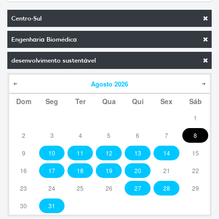
Centro-Sul
Engenharia Biomédica
desenvolvimento sustentável
Agosto
2026
Dom
Seg
Ter
Qua
Qui
Sex
Sáb
1
2
3
4
5
6
7
8
9
10
11
12
13
14
15
16
17
18
19
20
21
22
23
24
25
26
27
28
29
30
31