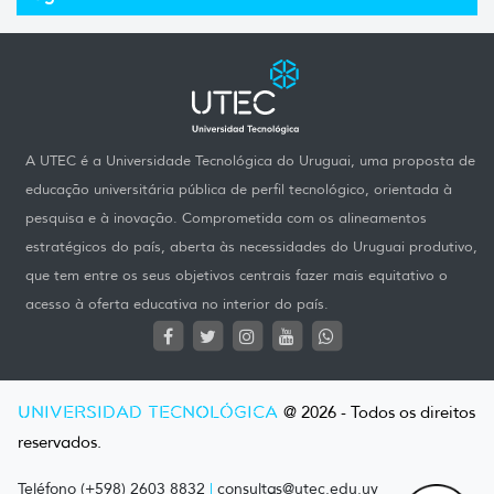
A UTEC é a Universidade Tecnológica do Uruguai, uma proposta de
educação universitária pública de perfil tecnológico, orientada à
pesquisa e à inovação. Comprometida com os alineamentos
estratégicos do país, aberta às necessidades do Uruguai produtivo,
que tem entre os seus objetivos centrais fazer mais equitativo o
acesso à oferta educativa no interior do país.
UNIVERSIDAD TECNOLÓGICA
@ 2026 - Todos os direitos
reservados.
Teléfono (+598) 2603 8832
|
consultas@utec.edu.uy