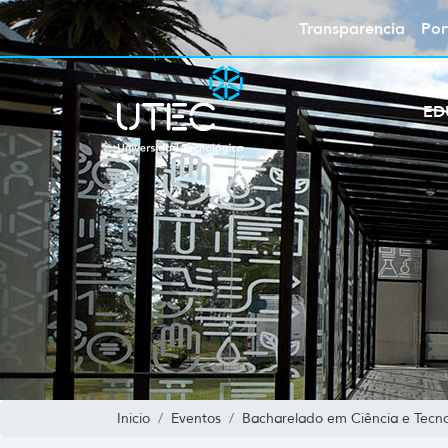
Transparencia
Por
ED
Inicio
Eventos
Bacharelado em Ciência e Tecnol