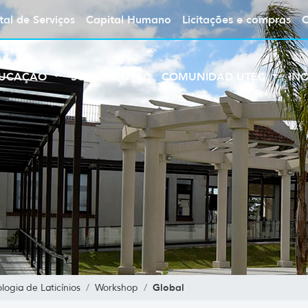
tal de Serviços
Capital Humano
Licitações e compras
UCAÇÃO
SOBRE A UTEC
COMUNIDAD UTEC
IN
Global
ogia de Laticínios
Workshop