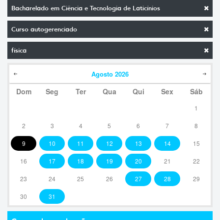
Bacharelado em Ciência e Tecnologia de Laticínios
Curso autogerenciado
física
Agosto
2026
Dom
Seg
Ter
Qua
Qui
Sex
Sáb
1
2
3
4
5
6
7
8
9
10
11
12
13
14
15
16
17
18
19
20
21
22
23
24
25
26
27
28
29
30
31