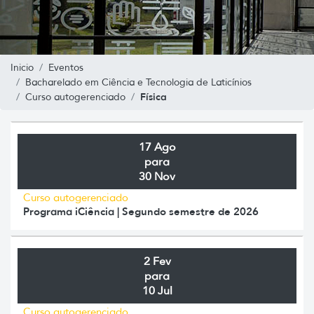
Inicio
Eventos
Bacharelado em Ciência e Tecnologia de Laticínios
Física
Curso autogerenciado
17 Ago
para
30 Nov
Curso autogerenciado
Programa iCiência | Segundo semestre de 2026
2 Fev
para
10 Jul
Curso autogerenciado