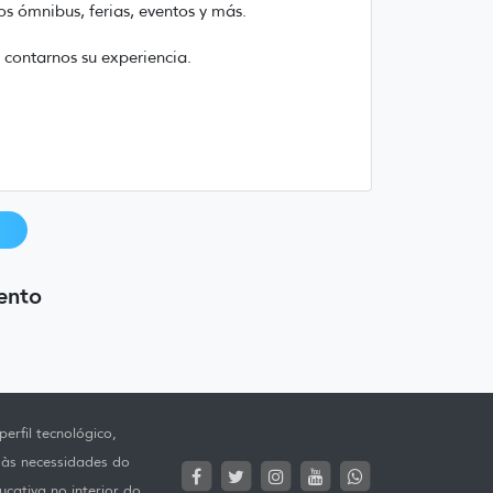
s ómnibus, ferias, eventos y más.
 contarnos su experiencia.
I
ento
erfil tecnológico,
 às necessidades do
ucativa no interior do