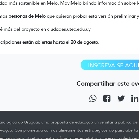
dad más sostenible en Melo. MoviMelo brinda información sobre lo
mos
personas de Melo
que quieran probar esta versión preliminar y
 más del proyecto en ciudades.utec.edu.uy
scripciones están abiertas hasta el 20 de agosto.
INSCREVA-SE AQU
Compartilhar este ev
nológica do Uruguai, uma proposta de educação universitária pública de p
novação. Comprometida com os alineamentos estratégicos do país, aberta
ntre os seus objetivos centrais fazer mais equitativo o acesso à oferta ed