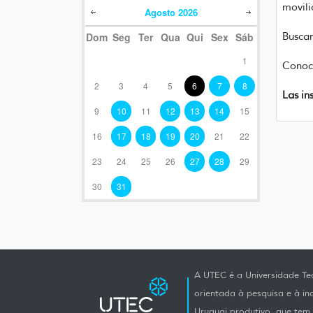
movili
Agosto
2026
Busca
Dom
Seg
Ter
Qua
Qui
Sex
Sáb
1
Conocé
2
3
4
5
6
7
8
Las in
9
10
11
12
13
14
15
16
17
18
19
20
21
22
23
24
25
26
27
28
29
30
31
A UTEC é a Universidade Tec
orientada à pesquisa e à i
Uruguai produtivo, que tem e