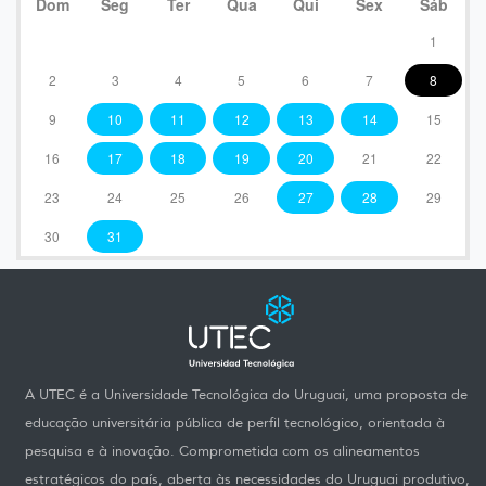
Dom
Seg
Ter
Qua
Qui
Sex
Sáb
1
2
3
4
5
6
7
8
9
10
11
12
13
14
15
16
17
18
19
20
21
22
23
24
25
26
27
28
29
30
31
A UTEC é a Universidade Tecnológica do Uruguai, uma proposta de
educação universitária pública de perfil tecnológico, orientada à
pesquisa e à inovação. Comprometida com os alineamentos
estratégicos do país, aberta às necessidades do Uruguai produtivo,