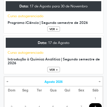
Data:
17 de Agosto para 30 de Novembro
Curso autogerenciado
Programa iCiência | Segundo semestre de 2026
VER +
Data:
17 de Agosto
Curso autogerenciado
Introdução à Química Analítica | Segundo semestre de
2026
VER +
Agosto
2026
Dom
Seg
Ter
Qua
Qui
Sex
Sáb
1
2
3
4
5
6
7
8