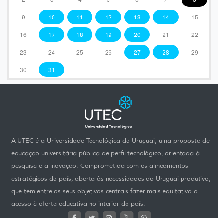
9
10
11
12
13
14
15
16
17
18
19
20
21
22
23
24
25
26
27
28
29
30
31
A UTEC é a Universidade Tecnológica do Uruguai, uma proposta de
educação universitária pública de perfil tecnológico, orientada à
pesquisa e à inovação. Comprometida com os alineamentos
estratégicos do país, aberta às necessidades do Uruguai produtivo,
que tem entre os seus objetivos centrais fazer mais equitativo o
acesso à oferta educativa no interior do país.