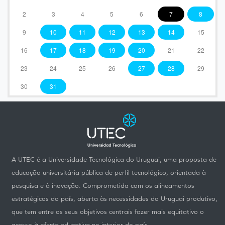
2
3
4
5
6
7
8
9
10
11
12
13
14
15
16
17
18
19
20
21
22
23
24
25
26
27
28
29
30
31
A UTEC é a Universidade Tecnológica do Uruguai, uma proposta de
educação universitária pública de perfil tecnológico, orientada à
pesquisa e à inovação. Comprometida com os alineamentos
estratégicos do país, aberta às necessidades do Uruguai produtivo,
que tem entre os seus objetivos centrais fazer mais equitativo o
acesso à oferta educativa no interior do país.