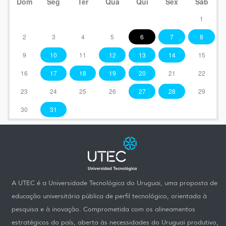
Dom
Seg
Ter
Qua
Qui
Sex
Sáb
1
2
3
4
5
6
7
8
9
10
11
12
13
14
15
16
17
18
19
20
21
22
23
24
25
26
27
28
29
30
31
A UTEC é a Universidade Tecnológica do Uruguai, uma proposta de
educação universitária pública de perfil tecnológico, orientada à
pesquisa e à inovação. Comprometida com os alineamentos
estratégicos do país, aberta às necessidades do Uruguai produtivo,