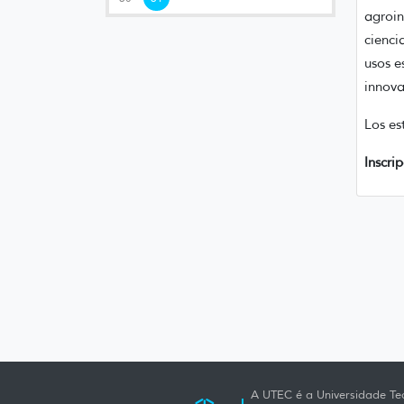
agroin
cienci
usos e
innova
Los es
Inscri
A UTEC é a Universidade Tec