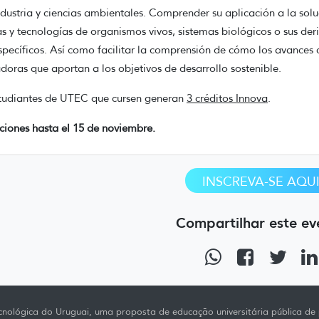
dustria y ciencias ambientales. Comprender su aplicación a la sol
as y tecnologías de organismos vivos, sistemas biológicos o sus de
specíficos. Así como facilitar la comprensión de cómo los avances c
doras que aportan a los objetivos de desarrollo sostenible.
tudiantes de UTEC que cursen generan
3 créditos Innova
.
pciones hasta el 15 de noviembre.
INSCREVA-SE AQU
Compartilhar este ev
nológica do Uruguai, uma proposta de educação universitária pública de p