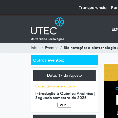
Transparencia
Por
ED
Bioinovação: a biotecnologia 
Inicio
Eventos
Outros eventos:
Data:
17 de Agosto
Curso autogerenciado
Introdução à Química Analítica |
Segundo semestre de 2026
VER +