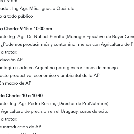
ra: 9 am.
dor: Ing Agr. MSc. Ignacio Queirolo
o a todo público
a Charla: 9:15 a 10:00 am
ante:Ing. Agr. Dr. Nahuel Peralta (Manager Ejecutivo de Bayer Con
: ¿Podemos producir más y contaminar menos con Agricultura de Pr
a tratar:
oducción AP
nología usada en Argentina para generar zonas de manejo
acto productivo, económico y ambiental de la AP
ión macro de AP
a Charla: 10 a 10:40
ante: Ing. Agr. Pedro Rossini, (Director de ProNutrition)
: Agricultura de precision en el Uruguay, casos de exito
a tratar:
e introducción de AP