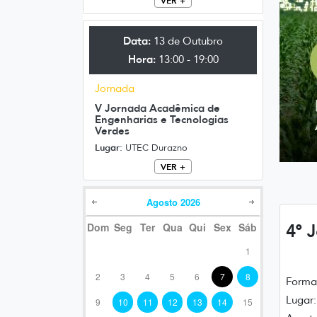
VER +
Data:
13 de Outubro
Hora:
13:00 - 19:00
Jornada
V Jornada Acadêmica de
Engenharias e Tecnologias
Verdes
Lugar:
UTEC Durazno
VER +
Agosto
2026
Dom
Seg
Ter
Qua
Qui
Sex
Sáb
4° 
1
2
3
4
5
6
7
8
Format
Lugar:
9
10
11
12
13
14
15