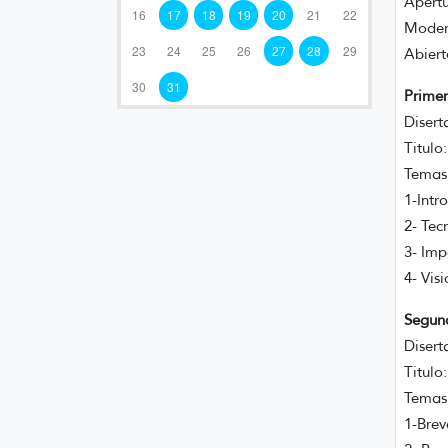
Apertu
16
17
18
19
20
21
22
Modera
23
24
25
26
27
28
29
Abiert
30
31
Primer
Disert
Titulo
Temas 
1-Intr
2- Tec
3- Imp
4- Vis
Segund
Disert
Titulo
Temas 
1-Brev