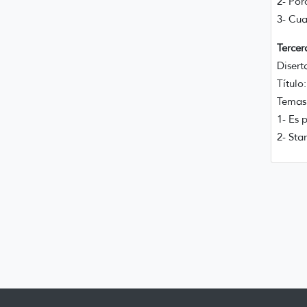
2- Por
3- Cua
Tercer
Disert
Título
Temas 
1- Es 
2- Sta