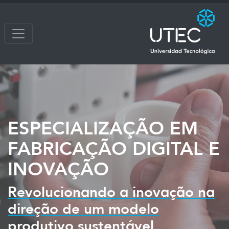
ESPECIALIZAÇÃO EM
FABRICAÇÃO DIGITAL E
INOVAÇÃO
Revolucionando a inovação na
direção de um modelo
produtivo sustentável