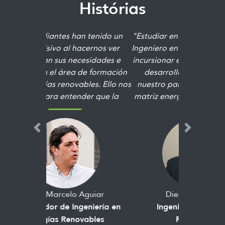
Histórias
"Estudiar en UTEC me posibilitó ser
Ingeniero en Energías Renovables e
incursionar en un ámbito que se ha
desarrollado fuertemente en
nuestro país con el cambio de la
matriz energética. A lo largo de la
carrera visitamos parques eólicos y
fotovoltaicos lo que, a la vez de
motivarnos, permitió ver en la
Previous
Next
práctica aquello que trabajamos
en clase"
Diego Villanueva
Ingeniero en Energías
Renovables