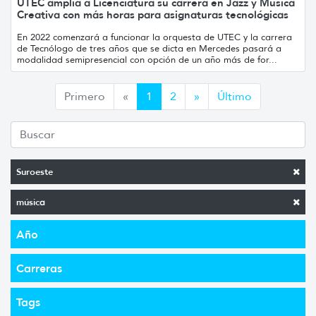
UTEC amplía a Licenciatura su carrera en Jazz y Música
Creativa con más horas para asignaturas tecnológicas
En 2022 comenzará a funcionar la orquesta de UTEC y la carrera
de Tecnólogo de tres años que se dicta en Mercedes pasará a
modalidad semipresencial con opción de un año más de for...
Anterior
Siguiente
Primero
«
1
2
»
Último
Suroeste
música
Año
Carreras
Tags