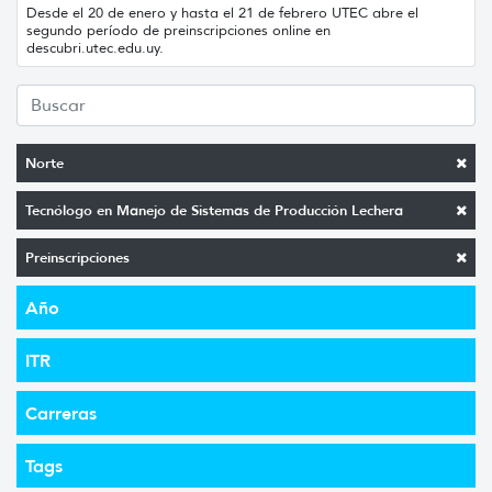
Desde el 20 de enero y hasta el 21 de febrero UTEC abre el
segundo período de preinscripciones online en
descubri.utec.edu.uy.
Norte
Tecnólogo en Manejo de Sistemas de Producción Lechera
Preinscripciones
Año
ITR
Carreras
Tags