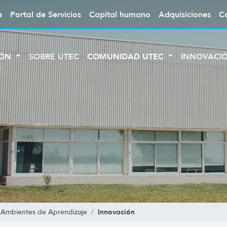
a
Portal de Servicios
Capital humano
Adquisiciones
C
IÓN
SOBRE UTEC
COMUNIDAD UTEC
INNOVACI
Innovación
 Ambientes de Aprendizaje