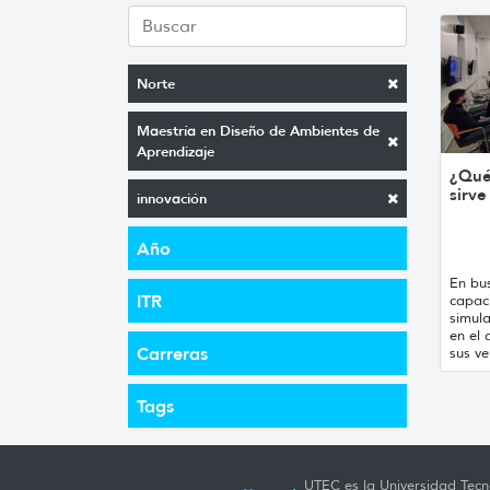
Norte
Maestría en Diseño de Ambientes de
Aprendizaje
¿Qué
sirve
innovación
Año
En bu
ITR
capac
simula
en el 
Carreras
sus ve
Tags
UTEC es la Universidad Tecno