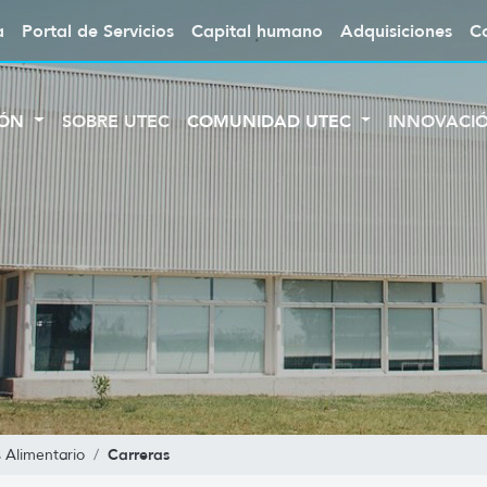
a
Portal de Servicios
Capital humano
Adquisiciones
C
IÓN
SOBRE UTEC
COMUNIDAD UTEC
INNOVACI
Carreras
s Alimentario