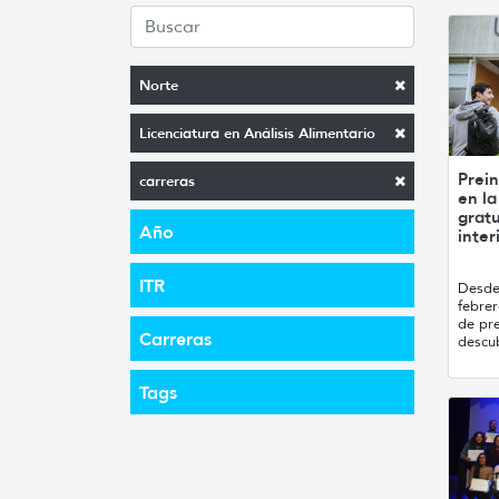
Norte
Licenciatura en Análisis Alimentario
Prein
carreras
en la
gratu
Año
inter
ITR
Desde 
febre
de pre
Carreras
descub
Tags