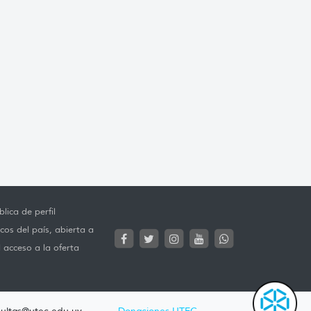
lica de perfil
cos del país, abierta a
l acceso a la oferta