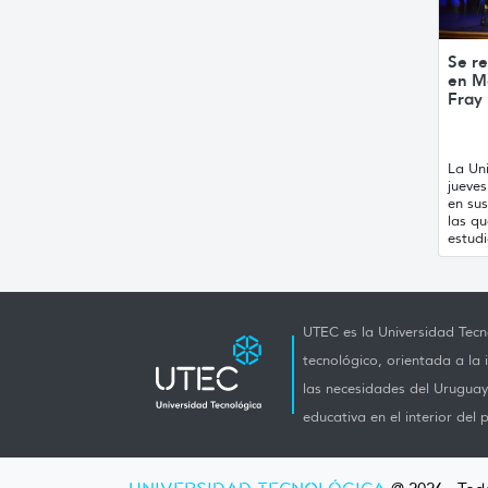
Se re
en M
Fray
La Uni
jueve
en sus
las qu
estudi
UTEC es la Universidad Tecno
tecnológico, orientada a la 
las necesidades del Uruguay 
educativa en el interior del p