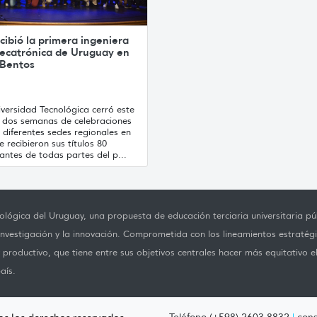
cibió la primera ingeniera
ecatrónica de Uruguay en
 Bentos
versidad Tecnológica cerró este
s dos semanas de celebraciones
 diferentes sedes regionales en
e recibieron sus títulos 80
antes de todas partes del p...
lógica del Uruguay, una propuesta de educación terciaria universitaria púb
investigación y la innovación. Comprometida con los lineamientos estratégi
productivo, que tiene entre sus objetivos centrales hacer más equitativo e
aís.