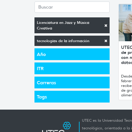
Licenciatura en Jazz y Música
Creativa
tecnologías de la información
UTEC
de pr
Año
con n
datos
ITR
Desde 
febrer
Carreras
recibe
de gr
alimen
Tags
UTEC es la Universidad Tecno
tecnológico, orientada a la 