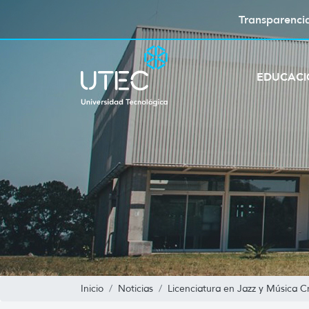
Transparenci
EDUCAC
Inicio
Noticias
Licenciatura en Jazz y Música C