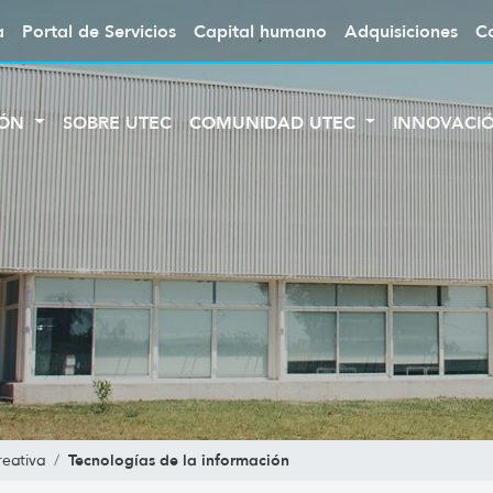
a
Portal de Servicios
Capital humano
Adquisiciones
C
IÓN
SOBRE UTEC
COMUNIDAD UTEC
INNOVACI
Tecnologías de la información
reativa