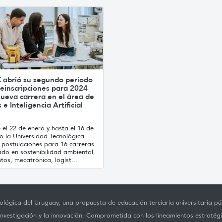
 abrió su segundo período
einscripciones para 2024
ueva carrera en el área de
 e Inteligencia Artificial
el 22 de enero y hasta el 16 de
o la Universidad Tecnológica
 postulaciones para 16 carreras
ado en sostenibilidad ambiental,
tos, mecatrónica, logíst...
lógica del Uruguay, una propuesta de educación terciaria universitaria púb
investigación y la innovación. Comprometida con los lineamientos estratégi