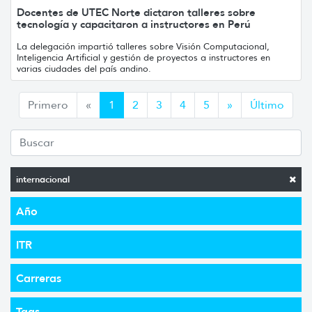
Docentes de UTEC Norte dictaron talleres sobre
tecnología y capacitaron a instructores en Perú
La delegación impartió talleres sobre Visión Computacional,
Inteligencia Artificial y gestión de proyectos a instructores en
varias ciudades del país andino.
Anterior
Siguiente
Primero
«
1
2
3
4
5
»
Último
internacional
Año
ITR
Carreras
Tags