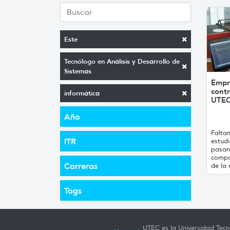
Este
Tecnólogo en Análisis y Desarrollo de
Sistemas
Empr
contr
informática
UTE
Año
Falta
ITR
estud
pasan
compa
Carreras
de la 
Tags
UTEC es la Universidad Tecno