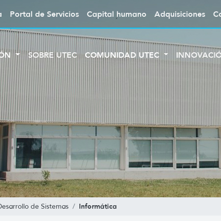
a
Portal de Servicios
Capital humano
Adquisiciones
C
IÓN
SOBRE UTEC
COMUNIDAD UTEC
INNOVACI
Informática
Desarrollo de Sistemas