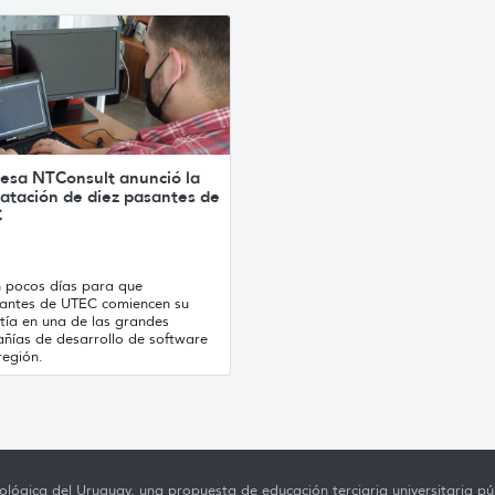
esa NTConsult anunció la
atación de diez pasantes de
C
n pocos días para que
iantes de UTEC comiencen su
tía en una de las grandes
ñías de desarrollo de software
región.
lógica del Uruguay, una propuesta de educación terciaria universitaria púb