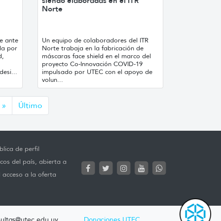
siendo elaboradas en el ITR
Norte
e ante
Un equipo de colaboradores del ITR
da por
Norte trabaja en la fabricación de
d,
máscaras face shield en el marco del
proyecto Co-Innovación COVID-19
esi...
impulsado por UTEC con el apoyo de
volun...
Siguiente
»
Último
lica de perfil
cos del país, abierta a
l acceso a la oferta
ultas@utec.edu.uy
Donaciones UTEC