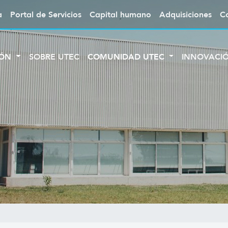
a
Portal de Servicios
Capital humano
Adquisiciones
C
IÓN
SOBRE UTEC
COMUNIDAD UTEC
INNOVACI