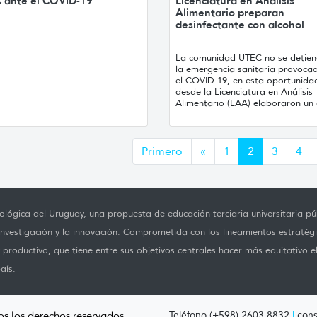
 ante el COVID-19
Licenciatura en Análisis
Alimentario preparan
desinfectante con alcohol
La comunidad UTEC no se detien
la emergencia sanitaria provoca
el COVID-19, en esta oportunida
desde la Licenciatura en Análisis
Alimentario (LAA) elaboraron un d
Anterior
Primero
«
1
2
3
4
lógica del Uruguay, una propuesta de educación terciaria universitaria púb
investigación y la innovación. Comprometida con los lineamientos estratégi
productivo, que tiene entre sus objetivos centrales hacer más equitativo e
aís.
os los derechos reservados.
Teléfono (+598) 2603 8832
|
cons