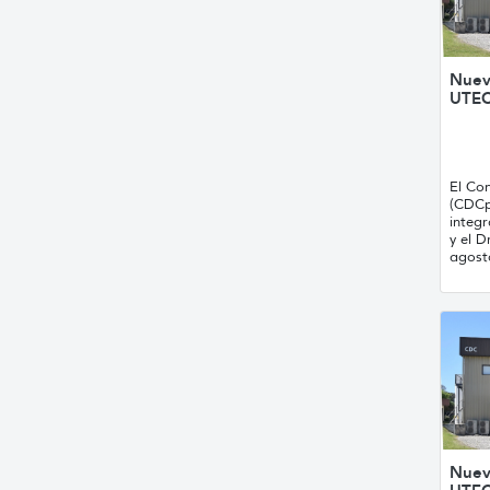
Nuev
UTEC
El Con
(CDCp
integ
y el D
agost
Nuev