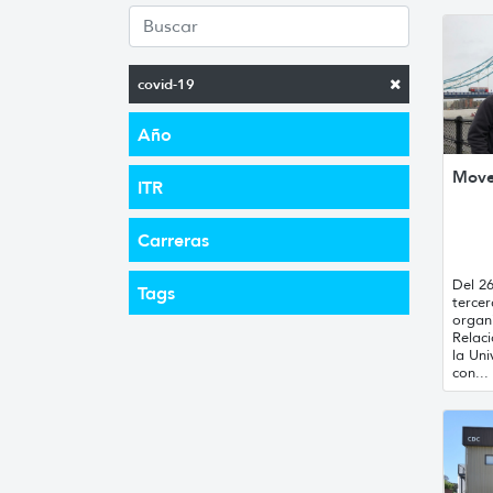
covid-19
Año
Move
ITR
Carreras
Del 26
Tags
tercer
organ
Relaci
la Un
con...