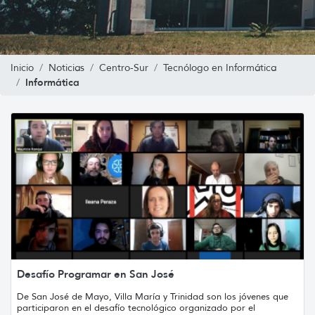
Inicio
Noticias
Centro-Sur
Tecnólogo en Informática
Informática
Desafío Programar en San José
De San José de Mayo, Villa María y Trinidad son los jóvenes que
participaron en el desafío tecnológico organizado por el