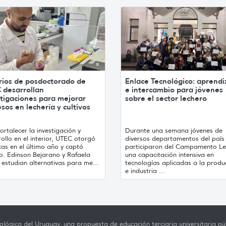
rios de posdoctorado de
Enlace Tecnológico: aprendi
 desarrollan
e intercambio para jóvenes
tigaciones para mejorar
sobre el sector lechero
sos en lechería y cultivos
ortalecer la investigación y
Durante una semana jóvenes de
ollo en el interior, UTEC otorgó
diversos departamentos del país
as en el último año y captó
participaron del Campamento Le
to. Edinson Bejarano y Rafaela
una capacitación intensiva en
estudian alternativas para me...
tecnologías aplicadas a la produ
e industria ...
lógica del Uruguay, una propuesta de educación terciaria universitaria púb