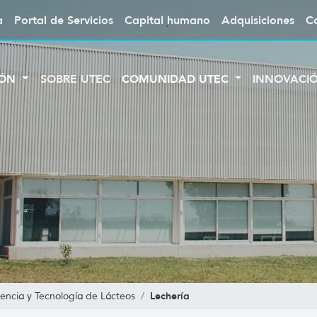
a
Portal de Servicios
Capital humano
Adquisiciones
C
IÓN
SOBRE UTEC
COMUNIDAD UTEC
INNOVACI
Lechería
iencia y Tecnología de Lácteos