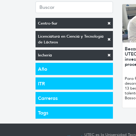
Centro-Sur
Licenciatura en Ciencia y Tecnología
de Lácteos
Beca
UTEC
lechería
inves
proce
Año
Para f
ITR
desarr
13 bec
talen
Carreras
Basso 
Tags
UTEC es la Universidad Tecno