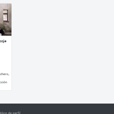
zaje
chero,
cción
lica de perfil