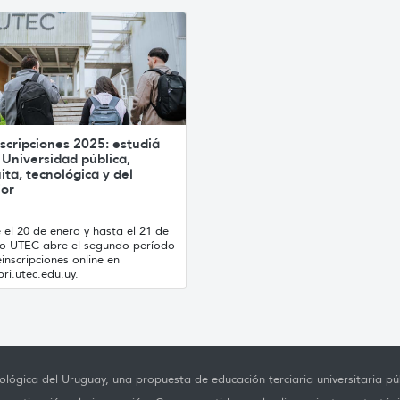
scripciones 2025: estudiá
 Universidad pública,
ita, tecnológica y del
ior
el 20 de enero y hasta el 21 de
ro UTEC abre el segundo período
inscripciones online en
ri.utec.edu.uy.
lógica del Uruguay, una propuesta de educación terciaria universitaria púb