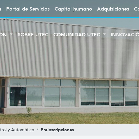
a
Portal de Servicios
Capital humano
Adquisiciones
C
IÓN
SOBRE UTEC
COMUNIDAD UTEC
INNOVACI
Preinscripciones
trol y Automática