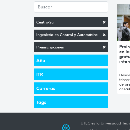
Centro-Sur
Ingeniería en Control y Automática
Prein
Preinscripciones
en la
gratu
Año
inter
ITR
Desde 
febre
de pre
Carreras
descub
Tags
UTEC es la Universidad Tecno