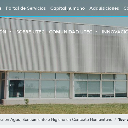
a
Portal de Servicios
Capital humano
Adquisiciones
C
IÓN
SOBRE UTEC
COMUNIDAD UTEC
INNOVACI
Tecn
nal en Agua, Saneamiento e Higiene en Contexto Humanitario