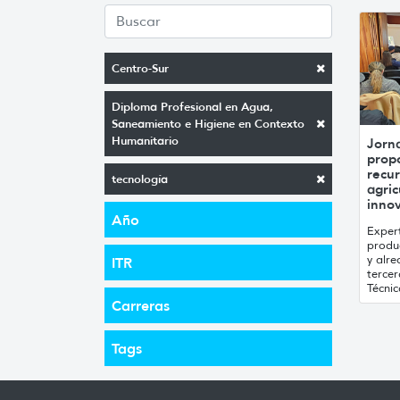
Centro-Sur
Diploma Profesional en Agua,
Saneamiento e Higiene en Contexto
Humanitario
Jorn
prop
recur
tecnología
agric
inno
Año
Expert
produ
y alre
ITR
tercer
Técni
Carreras
Tags