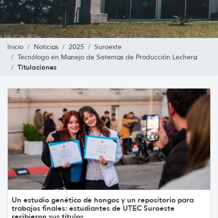
Inicio
Noticias
2025
Suroeste
Tecnólogo en Manejo de Sistemas de Producción Lechera
Titulaciones
Un estudio genético de hongos y un repositorio para
trabajos finales: estudiantes de UTEC Suroeste
recibieron sus títulos