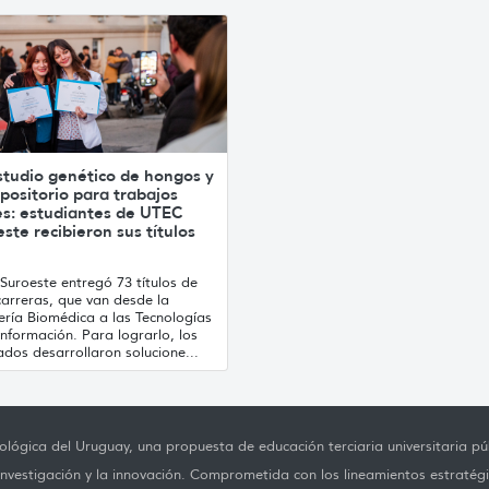
studio genético de hongos y
positorio para trabajos
es: estudiantes de UTEC
ste recibieron sus títulos
Suroeste entregó 73 títulos de
carreras, que van desde la
ería Biomédica a las Tecnologías
Información. Para lograrlo, los
dos desarrollaron solucione...
lógica del Uruguay, una propuesta de educación terciaria universitaria púb
investigación y la innovación. Comprometida con los lineamientos estratégi