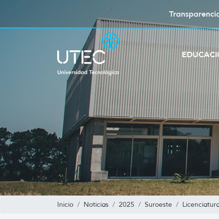
Transparenci
EDUCAC
Inicio
Noticias
2025
Suroeste
Licenciatura