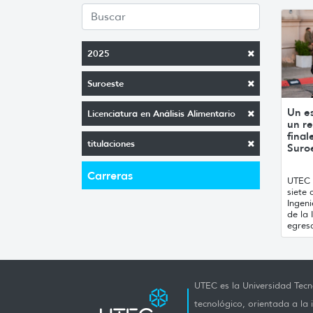
2025
Suroeste
Un e
Licenciatura en Análisis Alimentario
un re
final
titulaciones
Suroe
Carreras
UTEC 
siete 
Ingeni
de la 
egresa
UTEC es la Universidad Tecno
tecnológico, orientada a la 