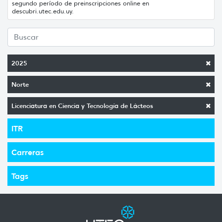
segundo período de preinscripciones online en
descubri.utec.edu.uy.
2025
Norte
Licenciatura en Ciencia y Tecnología de Lácteos
ITR
Carreras
Tags