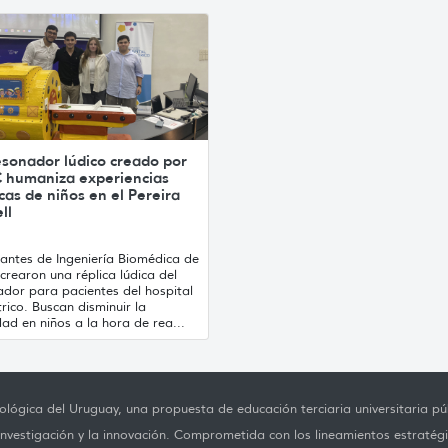
esonador lúdico creado por
 humaniza experiencias
as de niños en el Pereira
ll
iantes de Ingeniería Biomédica de
rearon una réplica lúdica del
ador para pacientes del hospital
rico. Buscan disminuir la
ad en niños a la hora de rea...
lógica del Uruguay, una propuesta de educación terciaria universitaria púb
investigación y la innovación. Comprometida con los lineamientos estratégi