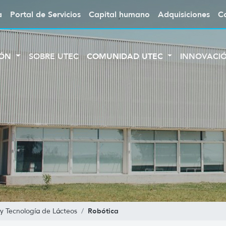
a
Portal de Servicios
Capital humano
Adquisiciones
C
IÓN
SOBRE UTEC
COMUNIDAD UTEC
INNOVACI
Robótica
 y Tecnología de Lácteos