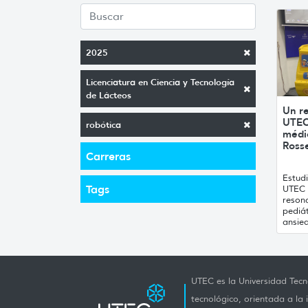
2025
Licenciatura en Ciencia y Tecnología
de Lácteos
Un r
UTEC
robótica
médic
Rosse
Carreras
Estud
Tags
UTEC c
reson
pediát
ansied
UTEC es la Universidad Tecno
tecnológico, orientada a la 