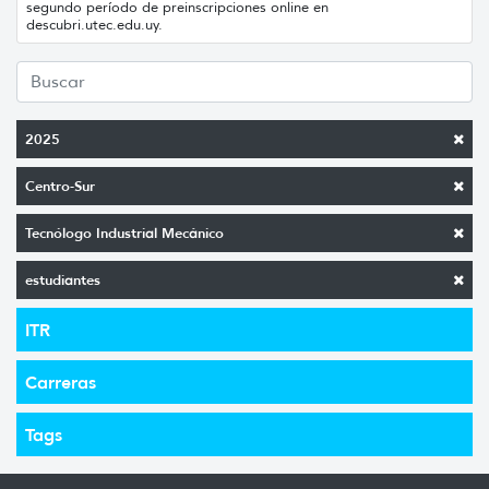
segundo período de preinscripciones online en
descubri.utec.edu.uy.
2025
Centro-Sur
Tecnólogo Industrial Mecánico
estudiantes
ITR
Carreras
Tags