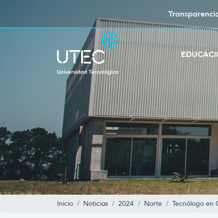
Transparenci
EDUCAC
Inicio
Noticias
2024
Norte
Tecnólogo en 