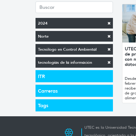
2024
Norte
UTEC
Tecnólogo en Control Ambiental
de pr
con n
tecnologías de la información
datos
ITR
Desde 
febrer
recibe
Carreras
de gr
alimen
Tags
UTEC es la Universidad Tecno
tecnológico, orientada a la 