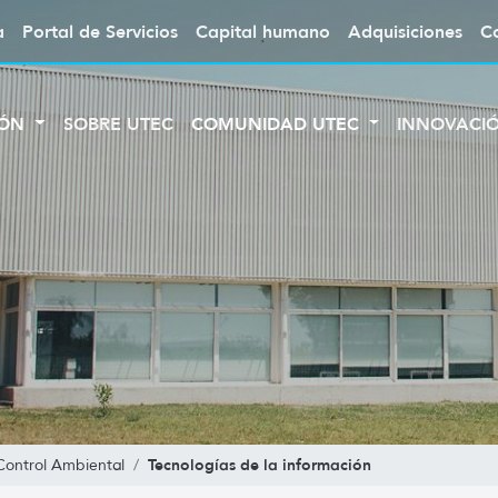
a
Portal de Servicios
Capital humano
Adquisiciones
C
IÓN
SOBRE UTEC
COMUNIDAD UTEC
INNOVACI
Tecnologías de la información
Control Ambiental