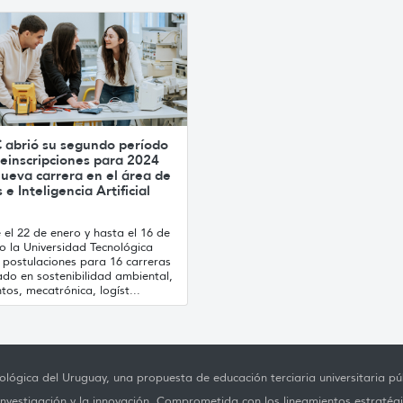
 abrió su segundo período
einscripciones para 2024
ueva carrera en el área de
 e Inteligencia Artificial
el 22 de enero y hasta el 16 de
o la Universidad Tecnológica
 postulaciones para 16 carreras
ado en sostenibilidad ambiental,
tos, mecatrónica, logíst...
lógica del Uruguay, una propuesta de educación terciaria universitaria púb
investigación y la innovación. Comprometida con los lineamientos estratégi