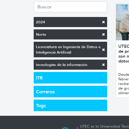
2024
Norte
UTEC
Licenciatura en Ingeniería de Datos e
de pr
Inteligencia Artificial
con n
datos
tecnologías de la información
Desde 
ITR
febrer
recibe
de gr
Carreras
alimen
Tags
UTEC es la Universidad Tecno