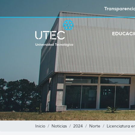
Transparenci
EDUCAC
Inicio
Noticias
2024
Norte
Licenciatura en