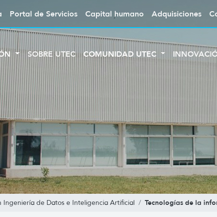
a
Portal de Servicios
Capital humano
Adquisiciones
C
IÓN
SOBRE UTEC
COMUNIDAD UTEC
INNOVACI
Tecnologías de la inf
 Ingeniería de Datos e Inteligencia Artificial