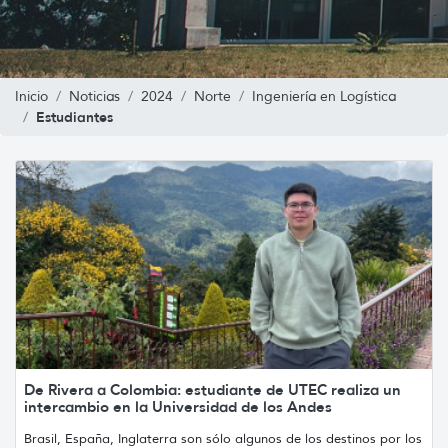
Inicio
Noticias
2024
Norte
Ingeniería en Logística
Estudiantes
De Rivera a Colombia: estudiante de UTEC realiza un
intercambio en la Universidad de los Andes
Brasil, España, Inglaterra son sólo algunos de los destinos por los