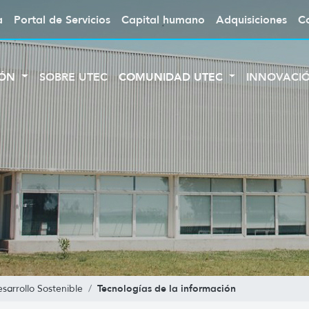
a
Portal de Servicios
Capital humano
Adquisiciones
C
IÓN
SOBRE UTEC
COMUNIDAD UTEC
INNOVACI
Tecnologías de la información
sarrollo Sostenible