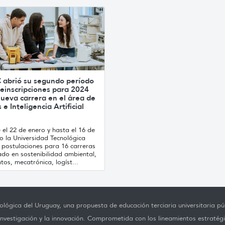
 abrió su segundo período
einscripciones para 2024
ueva carrera en el área de
 e Inteligencia Artificial
el 22 de enero y hasta el 16 de
o la Universidad Tecnológica
 postulaciones para 16 carreras
ado en sostenibilidad ambiental,
tos, mecatrónica, logíst...
lógica del Uruguay, una propuesta de educación terciaria universitaria púb
investigación y la innovación. Comprometida con los lineamientos estratégi