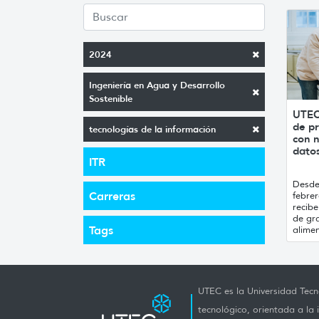
2024
Ingeniería en Agua y Desarrollo
Sostenible
UTEC
de pr
tecnologías de la información
con n
datos
ITR
Desde 
Carreras
febrer
recibe
de gr
Tags
alimen
UTEC es la Universidad Tecno
tecnológico, orientada a la 