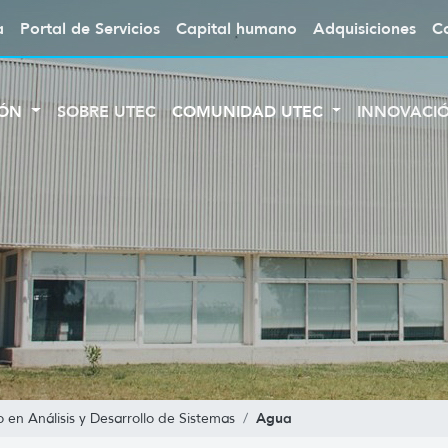
a
Portal de Servicios
Capital humano
Adquisiciones
C
IÓN
SOBRE UTEC
COMUNIDAD UTEC
INNOVACI
Agua
 en Análisis y Desarrollo de Sistemas