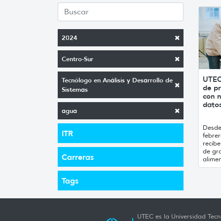
2024
Centro-Sur
UTEC
Tecnólogo en Análisis y Desarrollo de
de pr
Sistemas
con n
datos
agua
Desde 
ITR
febrer
recibe
de gr
Carreras
alimen
Tags
UTEC es la Universidad Tecno