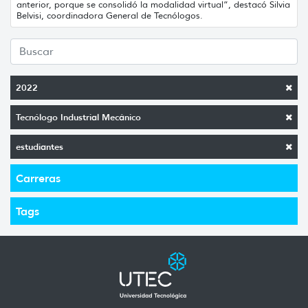
anterior, porque se consolidó la modalidad virtual”, destacó Silvia
Belvisi, coordinadora General de Tecnólogos.
2022
Tecnólogo Industrial Mecánico
estudiantes
Carreras
Tags