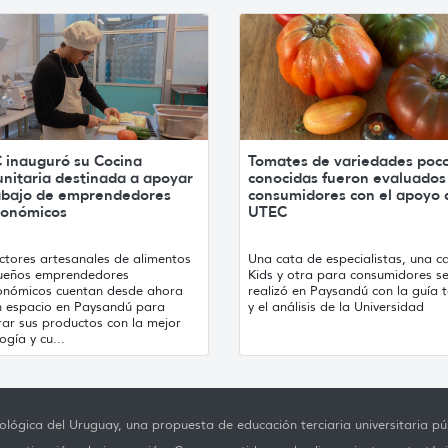
 inauguró su Cocina
Tomates de variedades poc
nitaria destinada a apoyar
conocidas fueron evaluados
rabajo de emprendedores
consumidores con el apoyo 
ronómicos
UTEC
ctores artesanales de alimentos
Una cata de especialistas, una c
ueños emprendedores
Kids y otra para consumidores s
onómicos cuentan desde ahora
realizó en Paysandú con la guía t
n espacio en Paysandú para
y el análisis de la Universidad
rar sus productos con la mejor
ogía y cu...
lógica del Uruguay, una propuesta de educación terciaria universitaria púb