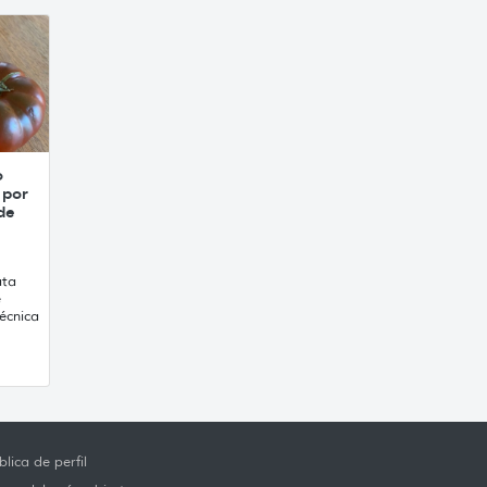
o
 por
de
ata
e
écnica
lica de perfil