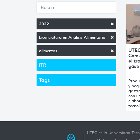
2022
Licenciatura en Análisis Alimentario
UTEC
alimentos
Comu
el t
ITR
gast
Tags
Produ
y peq
gastr
con u
elabo
tecnol
UTEC es la Universidad Tecno