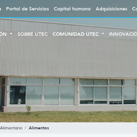
a
Portal de Servicios
Capital humano
Adquisiciones
C
IÓN
SOBRE UTEC
COMUNIDAD UTEC
INNOVACI
Alimentos
 Alimentario